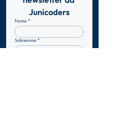
Junicoders
Nome
*
Sobrenome
*
Email
*
Confirmo que pretendo 
subscrever a newsletter da 
Junicoders para receber 
atualizações exclusivas.
*
Enviar