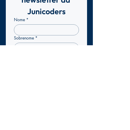
Junicoders
Nome
*
Sobrenome
*
Email
*
Confirmo que pretendo 
subscrever a newsletter da 
Junicoders para receber 
atualizações exclusivas.
*
Enviar