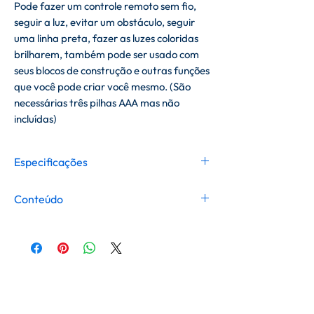
Pode fazer um controle remoto sem fio,
seguir a luz, evitar um obstáculo, seguir
uma linha preta, fazer as luzes coloridas
brilharem, também pode ser usado com
seus blocos de construção e outras funções
que você pode criar você mesmo. (São
necessárias três pilhas AAA mas não
incluídas)
Especificações
Tensão de Funcionamento: DC 5V
Conteúdo
Alimentação: Através da porta USB
ou por bateria com capacidade igual
1 × Placa de expansão / Chassis
ou superior a 2A.
principal do carro
Bateria Suportada: Preparado para 1
1 × Sensor ultrassónico (HC-SR04)
bateria de iões de lítio 18650 (3.7V)
1 × Controlo remoto por
— recarregável diretamente na
infravermelhos (IR)
placa através da ligação à corrente,
1 × Cabo USB