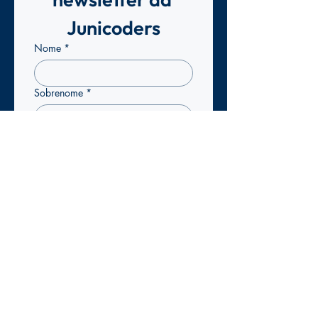
Junicoders
Nome
*
Sobrenome
*
Email
*
Confirmo que pretendo 
subscrever a newsletter da 
Junicoders para receber 
atualizações exclusivas.
*
Enviar