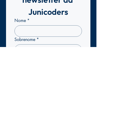
Junicoders
Nome
*
Sobrenome
*
Email
*
Confirmo que pretendo 
subscrever a newsletter da 
Junicoders para receber 
atualizações exclusivas.
*
Enviar