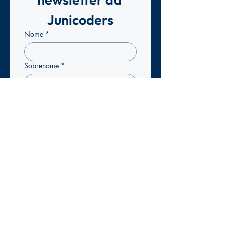
Junicoders
Nome
*
Sobrenome
*
Email
*
Confirmo que pretendo 
subscrever a newsletter da 
Junicoders para receber 
atualizações exclusivas.
*
Enviar