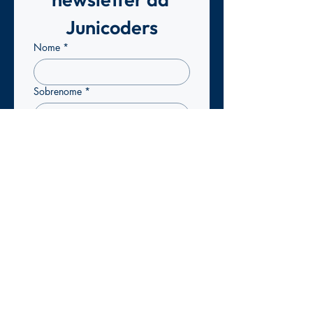
Junicoders
Nome
*
Sobrenome
*
Email
*
Confirmo que pretendo 
subscrever a newsletter da 
Junicoders para receber 
atualizações exclusivas.
*
Enviar